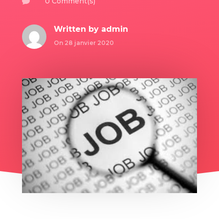
0 Comment(s)

Written by
admin
On 28 janvier 2020