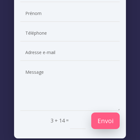
Envoi
=
3 + 14